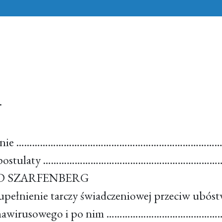
.
dzenie ……………………………………………………………………
we postulaty …………………………………………………………
RD SZARFENBERG
pełnienie tarczy świadczeniowej przeciw ubóst
ronawirusowego i po nim ……………………………………