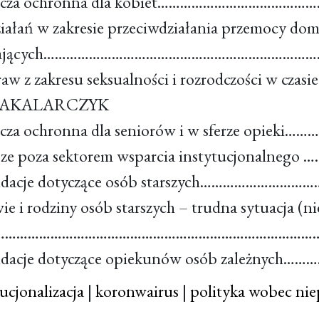
arcza ochronna dla kobiet…………………………………
ziałań w zakresie przeciwdziałania przemocy do
adczających………………………………………………………………
aw z zakresu seksualności i rozrodczości w cz
 BAKALARCZYK
rcza ochronna dla seniorów i w sferze opieki…
rsze poza sektorem wsparcia instytucjonalne
ndacje dotyczące osób starszych……………………
e i rodziny osób starszych – trudna sytuacja (nie
…………………………………………………………………………………
ndacje dotyczące opiekunów osób zależnyc
ucjonalizacja
|
koronwairus
|
polityka wobec ni