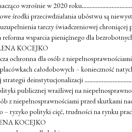
 znacząco wzrośnie w 2020 roku……………………
sowe środki przeciwdziałania ubóstwu są niewy
 uzupełnienia tarczy świadczeniowej chroniącej
 reforma wsparcia pieniężnego dla bezrobot
LENA KOCEJKO
rcza ochronna dla osób z niepełnosprawności
w placówkach całodobowych – konieczność naty
wej strategii deinstytucjonalizacji ……………
polityki publicznej wrażliwej na niepełnospr
sób z niepełnosprawnościami przed skutkami na
o – ryzyko polityki cięć, trudności na rynku
ENA KOCEJKO