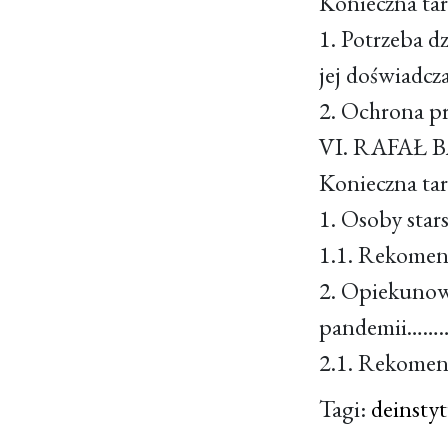
Konieczna t
1. Potrzeba d
jej doświ
2. Ochrona pr
VI. RAFAŁ
Konieczna ta
1. Osoby sta
1.1. Rekome
2. Opiekunowi
pandemii
2.1. Rekome
Tagi:
deinstyt