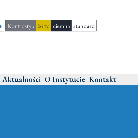
mniejsz czcionkę
+
powiększ czcionkę
Kontrasty :
żółta
ciemna
standard
Aktualności
O Instytucie
Kontakt