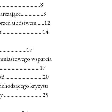
………………………………..8
starczające……………..9
 przed ubóstwem …..12
nych ……………………….. 14
ami………………..17
chmiastowego wsparcia
………………………………………17
awność ……………………….20
dchodzącego kryzysu
 pracy ………………………. 25