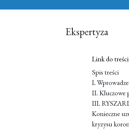
Ekspertyza
Link do treści
Spis treści
I. Wprowa
II. Kluczo
III. RYSZA
Konieczne uzu
kryzysu ko