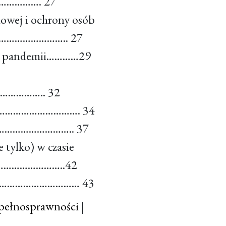
………………. 27
mowej i ochrony osób
…………………….. 27
asie pandemii…………29
………………….. 32
go ……………………………. 34
…………………………….. 37
 tylko) w czasie
…………………..42
h………………………………… 43
epełnosprawności
|