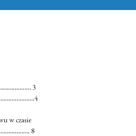
………………. 3
…………………..4
wu w czasie
……………….. 8