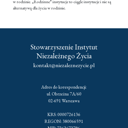
w rodzinie. „Rodzinne” instytucje to ciągle instytucje i nie są
alternatywą dla życia w rodzinie.
Stowarzyszenie Instytut
Niezależnego Życia
kontakt@niezaleznezycie.pl
Adres do korespondencji:
ul. Obrzeżna 7A/60
02-691 Warszawa
KRS: 0000726136
REGON: 380066591