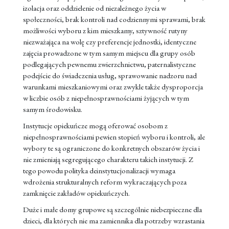
izolacja oraz oddzielenie od niezależnego życia w
społeczności, brak kontroli nad codziennymi sprawami, brak
możliwości wyboru z kim mieszkamy, sztywność rutyny
niezważająca na wolę czy preferencje jednostki, identyczne
zajęcia prowadzone w tym samym miejscu dla grupy osób
podlegających pewnemu zwierzchnictwu, paternalistyczne
podejście do świadczenia usług, sprawowanie nadzoru nad
warunkami mieszkaniowymi oraz zwykle także dysproporcja
w liczbie osób z niepełnosprawnościami żyjących w tym
samym środowisku.
Instytucje opiekuńcze mogą oferować osobom z
niepełnosprawnościami pewien stopień wyboru i kontroli, ale
wybory te są ograniczone do konkretnych obszarów życia i
nie zmieniają segregującego charakteru takich instytucji. Z
tego powodu polityka deinstytucjonalizacji wymaga
wdrożenia strukturalnych reform wykraczających poza
zamknięcie zakładów opiekuńczych.
Duże i małe domy grupowe są szczególnie niebezpieczne dla
dzieci, dla których nie ma zamiennika dla potrzeby wzrastania