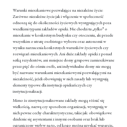
Warunki mieszkaniowe pozwalające na niezależne życie:
Zarówno niezależne życie jak i włączenie w społeczność
odnoszą się do okoliczności życiowych występujących poza
wszelkimi typami zakładów opieki. Nie chodzi tu „tylko” o
mieszkanie w konkretnym budynku czy otoczeniu, ale przede
wszystkim o utratę osobistego wyboru oraz autonomii w
wyniku narzucenia konkretnych warunków życiowych czy
rozwiązań mieszkaniowych. Ani duże zakłady opieki z ponad
setką rezydentów, ani mniejsze domy grupowe zamieszkiwane
przez pięć do ośmiu osób, ani indywidualne domy nie mogą
być nazwane warunkami mieszkaniowymi pozwalającymi na
niezależność, jeżeli obowiązują w nich zasady lub występują
elementy typowe dla instytucji opiekuńczych czy
instytucjonalizacji.
Mimo że zinstytucjonalizowane zakłady mogą różnić się
wielkością, nazwą czy sposobem organizacji, występują w
nich pewne cechy charakterystyczne, takie jak: obowiązkowe
dzielenie się asystentami z innymi osobami oraz brak lub
ograniczony wpływ na to, od kogo można uzyskać wsparcie,